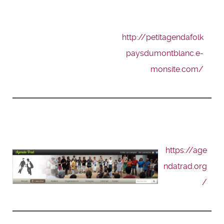
http://petitagendafolk
paysdumontblanc.e-
monsite.com/
https://age
ndatrad.org
/