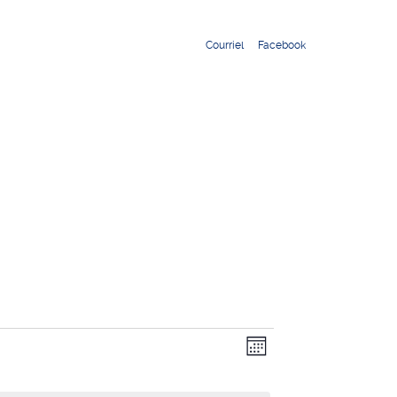
Courriel
Facebook
Navigation
Navigation
Mois
de