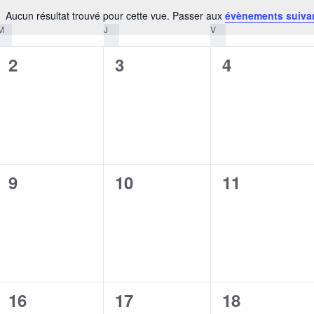
Aucun résultat trouvé pour cette vue. Passer aux
évènements suiva
Notice
M
MERCREDI
J
JEUDI
V
VENDREDI
0
0
0
2
3
4
évènement,
évènement,
évènement,
0
0
0
9
10
11
évènement,
évènement,
évènement,
0
0
0
16
17
18